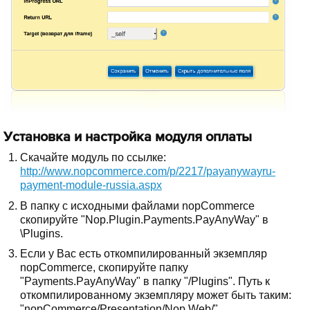
Установка и настройка модуля оплаты
Скачайте модуль по ссылке:
http://www.nopcommerce.com/p/2217/payanywayru-
payment-module-russia.aspx
В папку с исходными файлами nopCommerce
скопируйте "Nop.Plugin.Payments.PayAnyWay" в
\Plugins.
Если у Вас есть откомпилированный экземпляр
nopCommerce, скопируйте папку
"Payments.PayAnyWay" в папку "/Plugins". Путь к
откомпилированному экземпляру может быть таким:
"nopCommerce/Presentation/Nop.Web/".