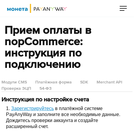
Прием оплаты в
nopCommerce:
инструкция по
подключению
Модули CMS
Платёжная форма
SDK
Merchant API
Проверка ЭЦП
54-ФЗ
Инструкция по настройке счета
1.
Зарегистрируйтесь
в платёжной системе
PayAnyWay и заполните все необходимые данные.
Дождитесь проверки аккаунта и создайте
расширенный счет.