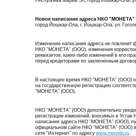
Республика Марий Эл, город Йошкар-Ола, ул
Новое написание адреса НКО "МОНЕТА" 
город Йошкар-Ола, г. Йошкар-Ола, ул. Гоголя,
Изменение написания адреса не повлечет 
НКО "МОНЕТА" (ООО), изменения корреспон
реквизитов, каких-либо изменений в его п
перед кредиторами по заключенным догово
В настоящее время НКО "МОНЕТА" (ООО) о
на государственную регистрацию соответс
"МОНЕТА" (ООО).
НКО "МОНЕТА" (ООО) дополнительно уведом
регистрации изменений, вносимых в Устав 
написания адреса НКО "МОНЕТА" (ООО), пу
официальном сайте НКО "МОНЕТА" (ООО) 
сети "Интернет" по адресу
www.moneta.ru
.