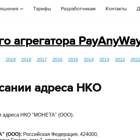
Решения
Тарифы
Разработчикам
Контакты
Д
го агрегатора PayAnyWa
2019
2018
2017
2016
2015
2014
2013
2012
201
сании адреса НКО
и адреса НКО "МОНЕТА" (ООО).
" (ООО):
Российская Федерация, 424000,