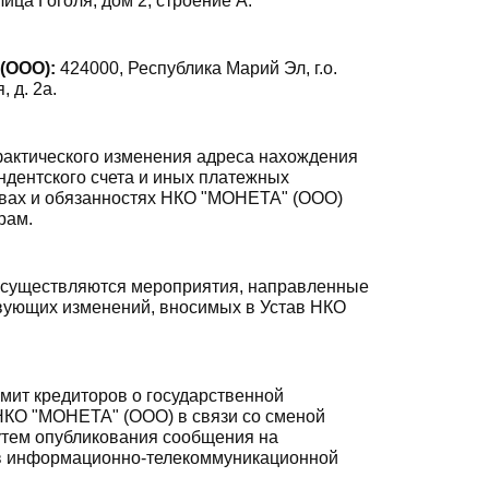
ица Гоголя, дом 2, строение А.
(ООО):
424000, Республика Марий Эл, г.о.
 д. 2а.
фактического изменения адреса нахождения
дентского счета и иных платежных
равах и обязанностях НКО "МОНЕТА" (ООО)
рам.
существляются мероприятия, направленные
твующих изменений, вносимых в Устав НКО
ит кредиторов о государственной
НКО "МОНЕТА" (ООО) в связи со сменой
тем опубликования сообщения на
в информационно-телекоммуникационной