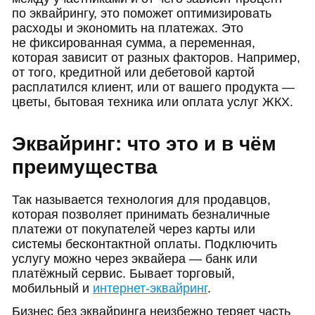
Тип карты
по эквайрингу, это поможет оптимизировать
Тип операции
расходы и экономить на платежах. Это
не фиксированная сумма, а переменная,
Объём продаж
которая зависит от разных факторов. Например,
Категория бизнеса (код MCC)
от того, кредитной или дебетовой картой
Банк-эквайер
расплатился клиент, или от вашего продукта —
цветы, бытовая техника или оплата услуг ЖКХ.
Как выбрать партнёра для подключения эквайринга
Тип провайдера
Эквайринг: что это и в чём
Критерии выбора
преимущества
Как снизить комиссию за эквайринг
Что нужно запомнить
Так называется технология для продавцов,
которая позволяет принимать безналичные
платежи от покупателей через карты или
системы бесконтактной оплаты. Подключить
услугу можно через эквайера — банк или
платёжный сервис. Бывает торговый,
мобильный и
интернет-эквайринг
.
Бизнес без эквайринга неизбежно теряет часть