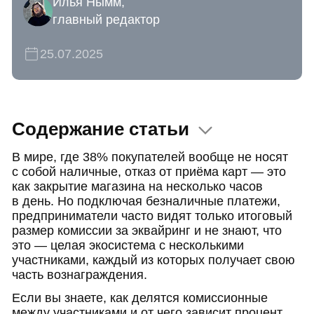
Илья Нымм,
главный редактор
25.07.2025
Содержание статьи
В мире, где 38% покупателей вообще не носят
Введение
с собой наличные, отказ от приёма карт — это
Эквайринг: что это и в чём преимущества
как закрытие магазина на несколько часов
в день. Но подключая безналичные платежи,
Кто участвует в интернет-эквайринге
предприниматели часто видят только итоговый
Что такое комиссия за эквайринг и как она формируется
размер комиссии за эквайринг и не знают, что
Межбанковская комиссия
это — целая экосистема с несколькими
участниками, каждый из которых получает свою
Вознаграждение платёжной системы
часть вознаграждения.
Комиссия банка-эквайера
Если вы знаете, как делятся комиссионные
Факторы, которые могут изменить размер комиссии
между участниками и от чего зависит процент